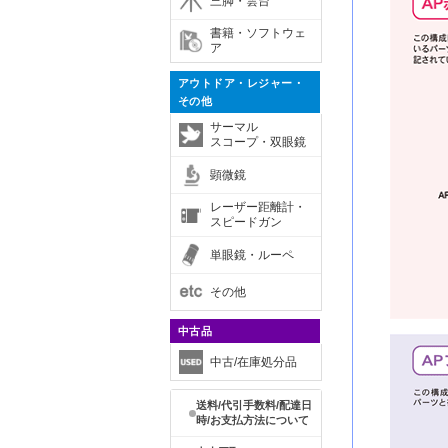
三脚・雲台
書籍・ソフトウェ
ア
アウトドア・レジャー・
その他
サーマル
スコープ・双眼鏡
顕微鏡
レーザー距離計・
スピードガン
単眼鏡・ルーペ
その他
中古品
中古/在庫処分品
送料/代引手数料/配達日
時/お支払方法について