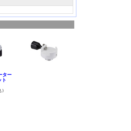
ーター
ット
込)