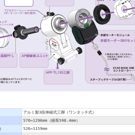
アルミ製3段伸縮式三脚（ワンタッチ式）
570⇔1296mm（縮長598.4mm）
）
526⇔1159mm