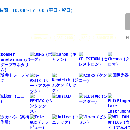
機材の製造・販売。協栄産業株式会社。昭和34年創業。
時間：10:00〜17：00（平日・祝日）
/
人気キーワード：
Seestar
ASI 2600
HAC
太陽望遠鏡