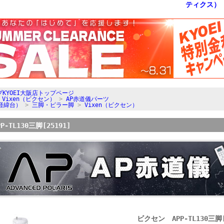
KYOEI大阪店トップページ
>
Vixen（ビクセン）
>
AP赤道儀パーツ
経緯台）
>
三脚・ピラー脚
>
Vixen（ビクセン）
-TL130三脚[25191]
ビクセン APP-TL130三脚[