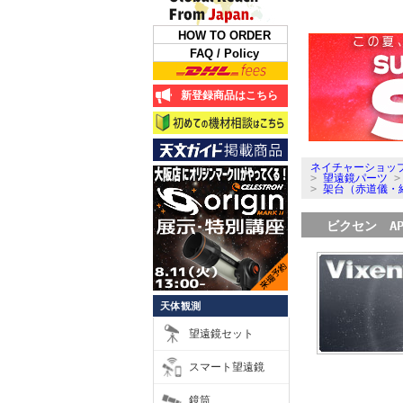
HOW TO ORDER
FAQ / Policy
新登録商品はこちら
ネイチャーショップ
>
望遠鏡パーツ
>
架台（赤道儀・
ビクセン APP
天体観測
望遠鏡セット
スマート望遠鏡
鏡筒