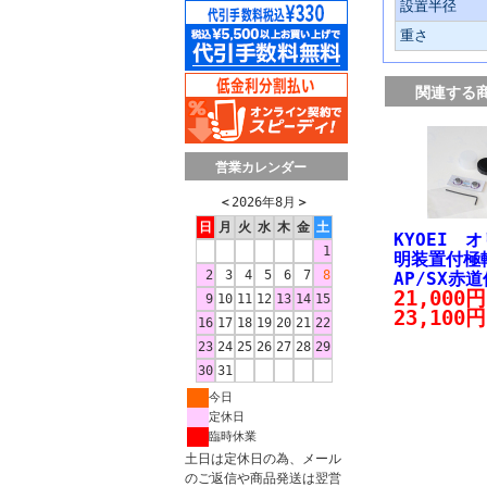
設置半径
重さ
関連する
営業カレンダー
＜
2026年8月
＞
日
月
火
水
木
金
土
KYOEI 
1
明装置付
2
3
4
5
6
7
8
AP/SX赤
21,000
9
10
11
12
13
14
15
23,100円
16
17
18
19
20
21
22
23
24
25
26
27
28
29
30
31
今日
定休日
臨時休業
土日は定休日の為、メール
のご返信や商品発送は翌営