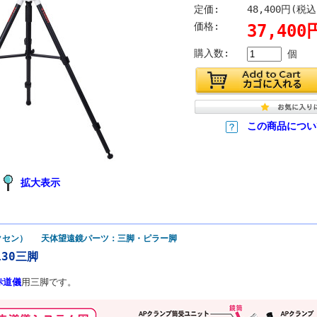
定価:
48,400円(税込
価格:
37,40
購入数:
個
この商品につい
拡大表示
ビクセン） 天体望遠鏡パーツ：三脚・ピラー脚
130三脚
赤道儀
用三脚です。