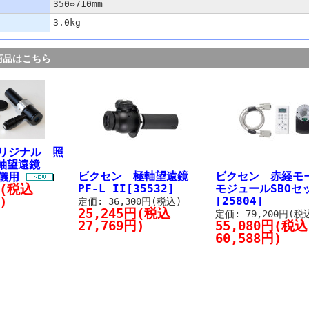
350⇔710mm
3.0kg
商品はこちら
オリジナル 照
極軸望遠鏡
ビクセン 極軸望遠鏡
ビクセン 赤経モ
道儀用
円(税込
PF-L II[35532]
モジュールSBOセ
)
[25804]
定価: 36,300円(税込)
25,245円(税込
定価: 79,200円(税
27,769円)
55,080円(税込
60,588円)