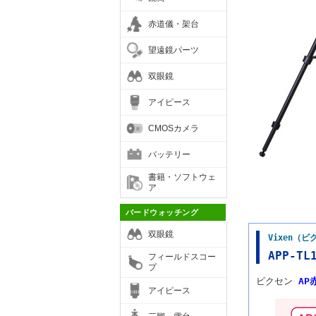
赤道儀・架台
望遠鏡パーツ
双眼鏡
アイピース
CMOSカメラ
バッテリー
書籍・ソフトウェ
ア
バードウォッチング
双眼鏡
Vixen（
APP-TL
フィールドスコー
プ
ビクセン
AP
アイピース