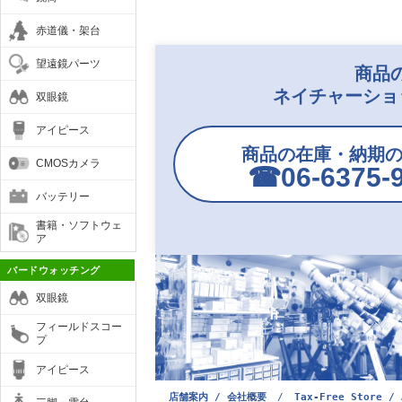
赤道儀・架台
望遠鏡パーツ
商品
ネイチャーショ
双眼鏡
アイピース
商品の在庫・納期
CMOSカメラ
☎︎06-6375-
バッテリー
書籍・ソフトウェ
ア
バードウォッチング
双眼鏡
フィールドスコー
プ
アイピース
店舗案内 / 会社概要
/
Tax-Free Store / 