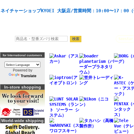
天体望遠鏡や本格双眼鏡、 天体観測・バードウオッチング機材の製造・販売。協栄産業株式会社。
ネイチャーショップKYOEI 大阪店/営業時間：10:00〜17：00
人気キーワード：
Seestar
for International customers
Powered by
Translate
In-store shopping
World-wide shipping