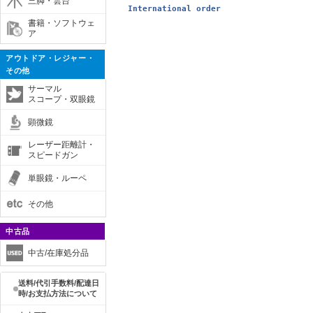
三脚・雲台
International order
書籍・ソフトウェ
ア
アウトドア・レジャー・
その他
サーマル
スコープ・双眼鏡
顕微鏡
レーザー距離計・
スピードガン
単眼鏡・ルーペ
その他
中古品
中古/在庫処分品
送料/代引手数料/配達日
時/お支払方法について