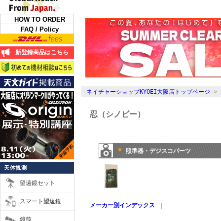
HOW TO ORDER
FAQ / Policy
新登録商品はこちら
ネイチャーショップKYOEI大阪店トップページ
>
忍（シノビー）
照準器・デジスコパーツ
天体観測
望遠鏡セット
スマート望遠鏡
メーカー別インデックス
｜
鏡筒