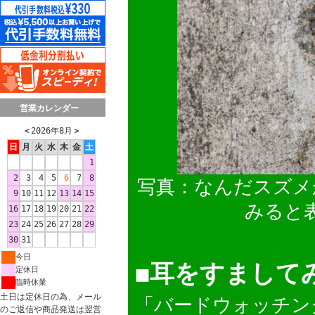
営業カレンダー
＜
2026年8月
＞
日
月
火
水
木
金
土
1
2
3
4
5
6
7
8
写真：なんだスズメ
9
10
11
12
13
14
15
みると
16
17
18
19
20
21
22
23
24
25
26
27
28
29
30
31
今日
◼︎耳をすまして
定休日
臨時休業
土日は定休日の為、メール
「バードウォッチン
のご返信や商品発送は翌営