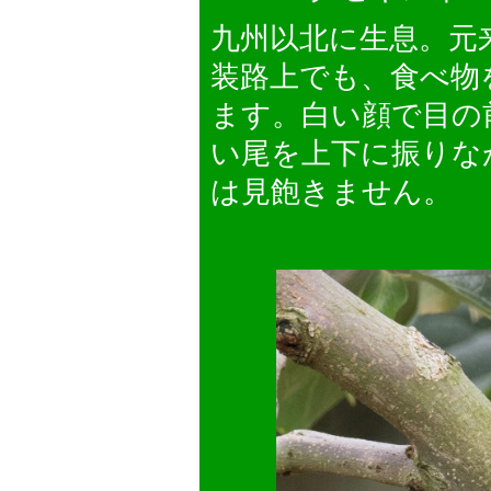
九州以北に生息。元
装路上でも、食べ物
ます。白い顔で目の
い尾を上下に振りな
は見飽きません。