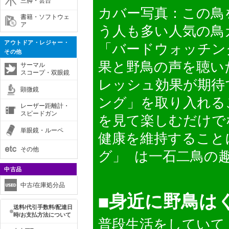
三脚・雲台
カバー写真：この鳥
書籍・ソフトウェ
ア
う人も多い人気の鳥
アウトドア・レジャー・
「バードウォッチン
その他
果と野鳥の声を聴い
サーマル
スコープ・双眼鏡
レッシュ効果が期待
顕微鏡
ング」を取り入れる
レーザー距離計・
スピードガン
を見て楽しむだけで
単眼鏡・ルーペ
健康を維持すること
その他
グ」 は一石二鳥の
中古品
中古/在庫処分品
◼︎身近に野鳥
送料/代引手数料/配達日
時/お支払方法について
普段生活をしていて