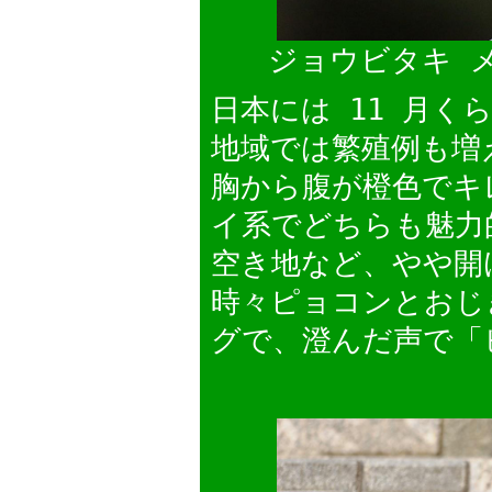
ジョウビタキ メ
日本には 11 月
地域では繁殖例も増
胸から腹が橙色でキ
イ系でどちらも魅力
空き地など、やや開
時々ピョコンとおじ
グで、澄んだ声で「