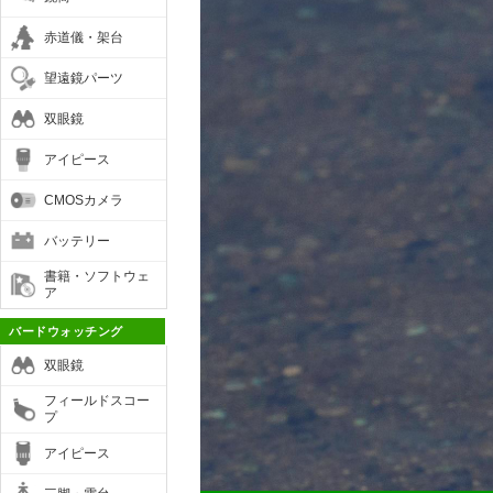
赤道儀・架台
望遠鏡パーツ
双眼鏡
アイピース
CMOSカメラ
バッテリー
書籍・ソフトウェ
ア
バードウォッチング
双眼鏡
フィールドスコー
プ
アイピース