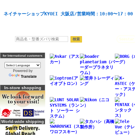
天体望遠鏡や本格双眼鏡、 天体観測・バードウオッチング機材の製造・販売。協栄産業株式会社。
ネイチャーショップKYOEI 大阪店/営業時間：10:00〜17：0
人気キーワード：
Seestar
for International customers
Powered by
Translate
In-store shopping
World-wide shipping