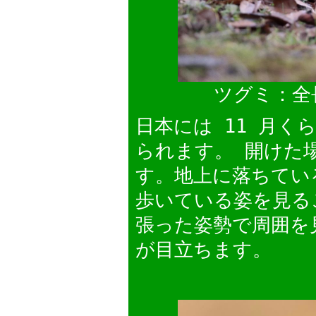
ツグミ：全
日本には 11 月く
られます。 開けた
す。地上に落ちてい
歩いている姿を見る
張った姿勢で周囲を
が目立ちます。