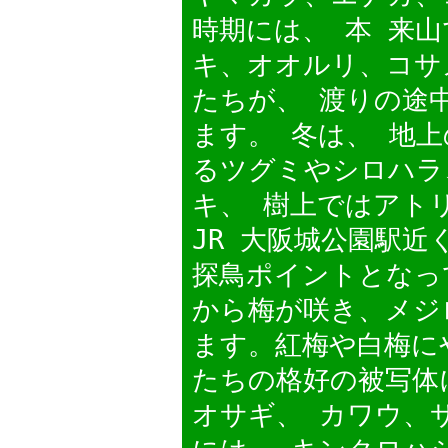
時期には、 本 来
キ、オオルリ、コサ
たちが、 渡りの途
ます。 冬は、 地
るツグミやシロハラ
キ、 樹上ではアト
JR 大阪城公園駅
探鳥ポイントとなっ
から梅が咲き、メジ
ます。紅梅や白梅に
たちの格好の被写体
オサギ、 カワウ、