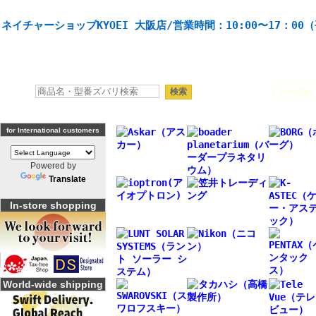
天体望遠鏡や本格双眼鏡、 天体観測・バードウオッチング機材の製造・販売。協栄産業株式会社。
ネイチャーショップKYOEI 大阪店/営業時間：10:00〜17：00
人気キーワード：
Seestar
for International customers
Powered by
Translate
In-store shopping
World-wide shipping