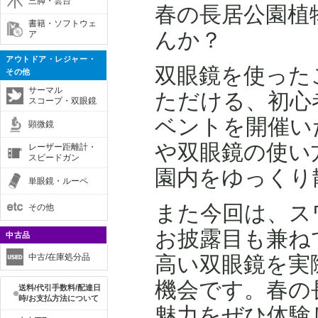
三脚・雲台
春の長居公園植
書籍・ソフトウェ
んか？
ア
アウトドア・レジャー・
双眼鏡を使った
その他
サーマル
ただける、初心
スコープ・双眼鏡
ベントを開催い
顕微鏡
や双眼鏡の使い
レーザー距離計・
スピードガン
園内をゆっくり
単眼鏡・ルーペ
また今回は、ス
その他
お披露目も兼ね
中古品
高い双眼鏡を実
中古/在庫処分品
機会です。春の
送料/代引手数料/配達日
時/お支払方法について
魅力をぜひ体験