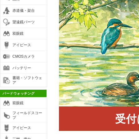
赤道儀・架台
望遠鏡パーツ
双眼鏡
アイピース
CMOSカメラ
バッテリー
書籍・ソフトウェ
ア
バードウォッチング
双眼鏡
フィールドスコー
受付
プ
アイピース