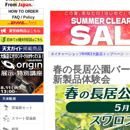
HOW TO ORDER
FAQ / Policy
新登録商品はこちら
ネイチャーショップKYOEI大阪店トップページ
>
春の長居公園バ
新製品体験会
天体観測
望遠鏡セット
スマート望遠鏡
鏡筒