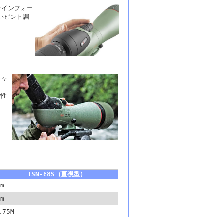
ァインフォー
いピント調
シャ
ス性
TSN-88S（直視型）
mm
0m
.75M