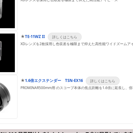
★
TE-11WZ II
XDレンズを2枚採用し色収差を極限まで抑えた高性能ワイドズームア
★
1.6倍エクステンダー TSN-EX16
PROMINAR500mm用 のスコープ本体の焦点距離を1.6倍に延長し