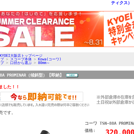
KYOEI大阪店トップページ
ープ
>
スコープ本体
>
Kowa(コーワ)
ープ
>
口径から選ぶ
>
80mm～
88A PROMINAR（傾斜型）【即納】
ました！！
売です。
コーワ TSN-88A PRO
価格:
320,0