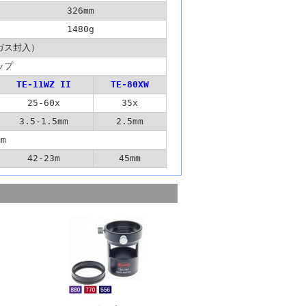
326mm
1480g
ガス封入）
ップ
TE-11WZ II
TE-80XW
25-60x
35x
3.5-1.5mm
2.5mm
mm
42-23m
45mm