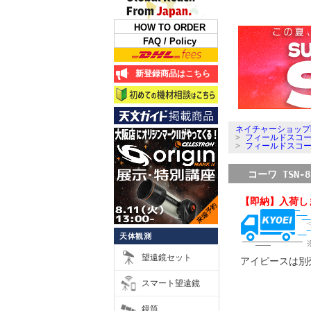
HOW TO ORDER
FAQ / Policy
新登録商品はこちら
ネイチャーショップ
>
フィールドスコ
>
フィールドスコ
コーワ TSN-
【即納】入荷し
天体観測
望遠鏡セット
アイピースは別
スマート望遠鏡
鏡筒