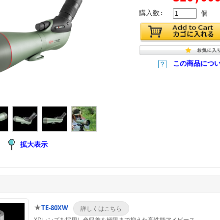
購入数:
個
この商品につ
拡大表示
★
TE-80XW
XDレンズを採用し色収差を極限まで抑えた高性能アイピース