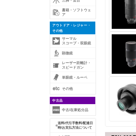
三脚・雲台
書籍・ソフトウェ
ア
アウトドア・レジャー・
その他
サーマル
スコープ・双眼鏡
顕微鏡
レーザー距離計・
スピードガン
単眼鏡・ルーペ
その他
中古品
中古/在庫処分品
送料/代引手数料/配達日
時/お支払方法について