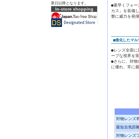
業日以降となります。
●素早くフォ
In-store shopping
カス」を装備
整に威力を発
■進化したマル
●レンズ全面
ープな視界を
●さらに、対物
に優れ、常に
主な仕様
対物レンズ
最短合焦距
対物レンズ