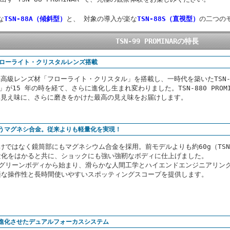
な
TSN-88A（傾斜型）
と、 対象の導入が楽な
TSN-88S（直視型）
の二つの
TSN-99 PROMINARの特長
フローライト・クリスタルレンズ搭載
高級レンズ材「フローライト・クリスタル」を搭載し、一時代を築いたTSN
NAR」が15 年の時を経て、さらに進化し生まれ変わりました。TSN-880 PROM
い見え味に、さらに磨きをかけた最高の見え味をお届けします。
うマグネシ合金。従来よりも軽量化を実現！
けではなく鏡筒部にもマグネシウム合金を採用。前モデルよりも約60g（TSN-
量化をはかると共に、ショックにも強い強靭なボディに仕上げました。
ワグリーンボディから始まり、滑らかな人間工学とハイエンドエンジニアリン
適な操作性と長時間使いやすいスポッティングスコープを提供します。
進化させたデュアルフォーカスシステム