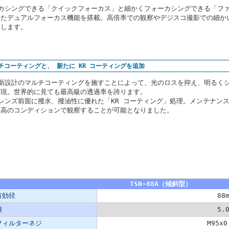
ーカシングできる「クイックフォーカス」と細かくフォーカシングできる「フ
したデュアルフォーカス機能を搭載。高倍率での観察やデジスコ撮影での細か
揮します。
チコーティングと、 新たに KR コーティングを追加
に新設計のマルチコーティングを施すことによって、光のロスを抑え、明るく
実現。世界的に見ても最高級の透過率を誇ります。
レンズ前面に撥水、撥油性に優れた「KR コーティング」処理。メンテナン
最高のコンディションで観察することが可能となりました。
TSN-88A（傾斜型）
有効径
88
離
5.
フィルターネジ
M95x0