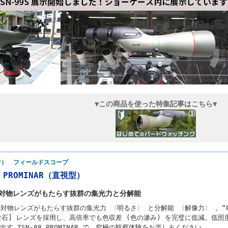
▼この商品を使った特集記事はこちら▼
ーワ） フィールドスコープ
S PROMINAR（直視型）
mの対物レンズがもたらす抜群の集光力と分解能
mの対物レンズがもたらす抜群の集光力 〈明るさ〉 と分解能 〈解像力〉 。‟P
蛍石] レンズを採用し、高倍率でも色収差 (色の滲み) を完璧に低減。低
す TSN-88 PROMINAR で、究極の観察体験をお楽しみください。