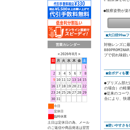
●観察姿勢が楽
■大口径99㎜
対物レンズに最
営業カレンダー
880PROMI
＜
2026年8月
＞
プで切れ味鋭
日
月
火
水
木
金
土
1
■全ボディを覆
2
3
4
5
6
7
8
9
10
11
12
13
14
15
●プリズム部だ
16
17
18
19
20
21
22
の場合）の軽
23
24
25
26
27
28
29
●従来のコー
合により、快
30
31
今日
定休日
臨時休業
土日は定休日の為、メール
■使いやすさを
のご返信や商品発送は翌営