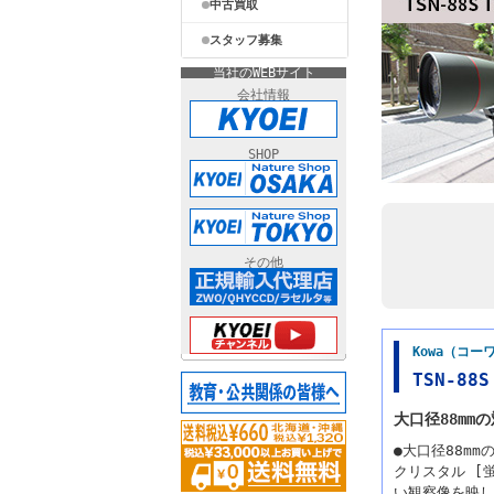
中古買取
スタッフ募集
当社のWEBサイト
会社情報
SHOP
その他
Kowa（コ
TSN-88
大口径88m
●大口径88m
クリスタル [
い観察像を映し出