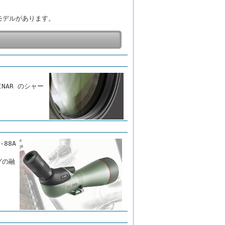
モデルがあります。
-
INAR のシャー
88A
グの融