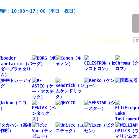
材の製造・販売。協栄産業株式会社。昭和34年創業。
間：10:00〜17：00（平日・祝日）
/
人気キーワード：
Seestar
ASI 2600
HAC
太陽望遠鏡