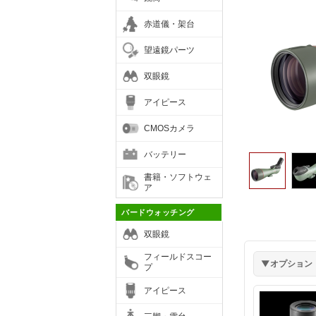
赤道儀・架台
望遠鏡パーツ
双眼鏡
アイピース
CMOSカメラ
バッテリー
書籍・ソフトウェ
ア
バードウォッチング
双眼鏡
フィールドスコー
プ
アイピース