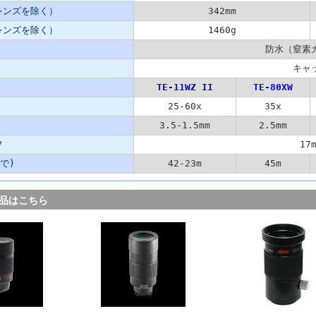
レンズを除く）
342mm
レンズを除く）
1460g
防水（窒素
キャ
TE-11WZ II
TE-80XW
25-60x
35x
3.5-1.5mm
2.5mm
フ
17
mで)
42-23m
45m
品はこちら