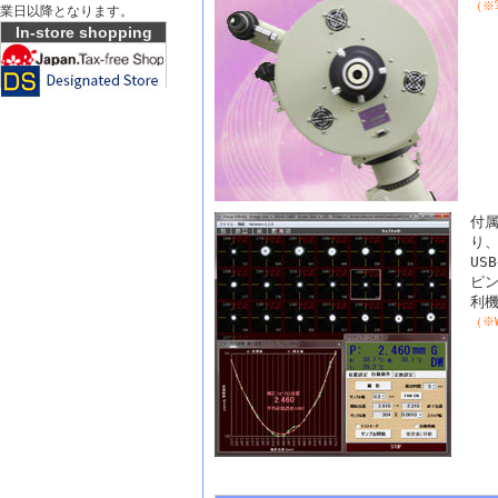
（※
業日以降となります。
In-store shopping
付属
り
U
ピ
利
（※