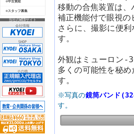
中古買取
移動の合焦装置は、
スタッフ募集
補正機能付で眼視の
当社のWEBサイト
さらに、撮影に便利
会社情報
す。
SHOP
外観はミューロン-
多くの可能性を秘め
その他
す。
※写真の
鏡筒バンド(324
す。