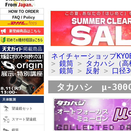
HOW TO ORDER
FAQ / Policy
新登録商品はこちら
ネイチャーショップKYO
>
鏡筒
>
タカハシ（高
>
鏡筒
>
反射
>
口径3
タカハシ μ-300
天体観測
望遠鏡セット
スマート望遠鏡
鏡筒