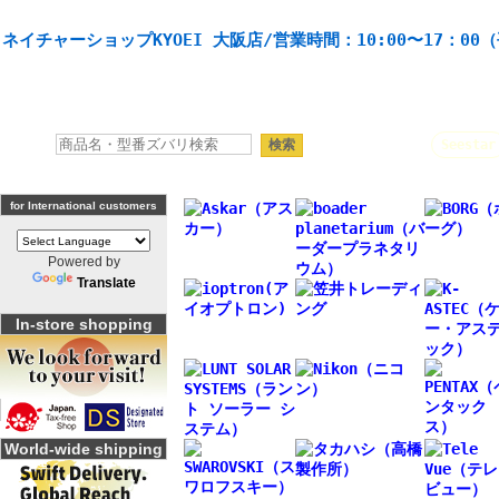
天体望遠鏡や本格双眼鏡、 天体観測・バードウオッチング機材の製造・販売。協栄産業株式会社。
ネイチャーショップKYOEI 大阪店/営業時間：10:00〜17：00
人気キーワード：
Seestar
for International customers
Powered by
Translate
In-store shopping
World-wide shipping