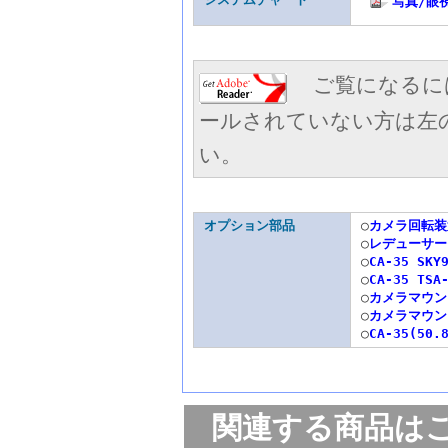
写真/眼
ご覧になるには
ールされていない方は左
い。
オプション部品
○
カメラ回転装置
○
レデューサーC
○
CA-35 SKY
○
CA-35 TSA
○
カメラマウントD
○
カメラマウントD
○
CA-35(50.
関連する商品は