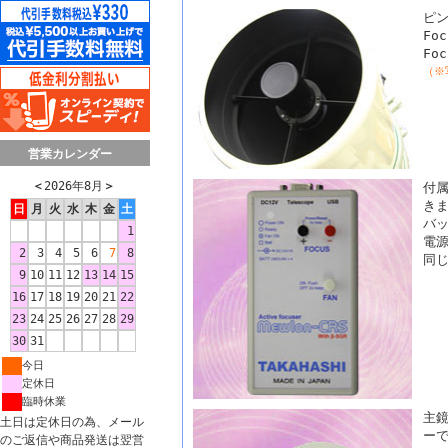
ピン
Fo
Fo
（※
営業カレンダー
＜
2026年8月
＞
付属
き
日
月
火
水
木
金
土
バ
1
電源
2
3
4
5
6
7
8
同
9
10
11
12
13
14
15
16
17
18
19
20
21
22
23
24
25
26
27
28
29
30
31
今日
定休日
臨時休業
主
土日は定休日の為、メール
ーで
のご返信や商品発送は翌営