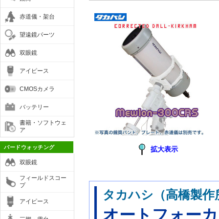
赤道儀・架台
望遠鏡パーツ
双眼鏡
アイピース
CMOSカメラ
バッテリー
書籍・ソフトウェ
ア
バードウォッチング
拡大表示
双眼鏡
フィールドスコー
プ
タカハシ（高橋製作
アイピース
オートフォーカ