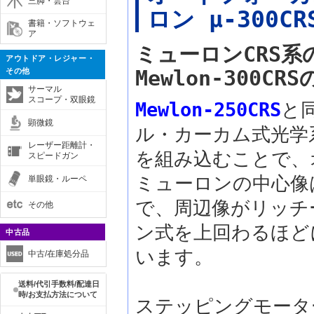
三脚・雲台
ロン μ-300CR
書籍・ソフトウェ
ア
ミューロンCRS系の
アウトドア・レジャー・
Mewlon-300C
その他
サーマル
スコープ・双眼鏡
Mewlon-250CRS
と
顕微鏡
ル・カーカム式光学
レーザー距離計・
を組み込むことで、
スピードガン
ミューロンの中心像
単眼鏡・ルーペ
で、周辺像がリッチ
その他
ン式を上回わるほど
中古品
います。
中古/在庫処分品
送料/代引手数料/配達日
時/お支払方法について
ステッピングモータ