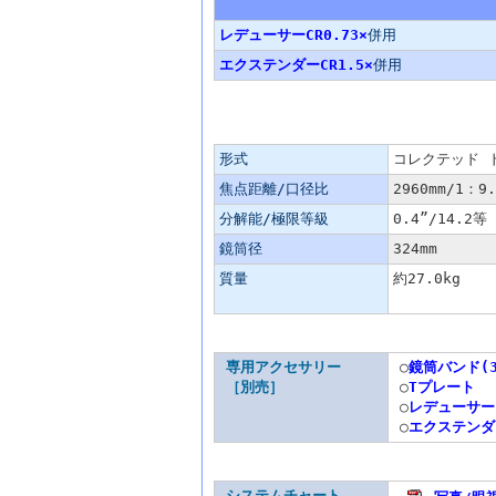
レデューサーCR0.73×
併用
エクステンダーCR1.5×
併用
主な仕様
形式
コレクテッド 
焦点距離/口径比
2960mm/1：9.
分解能/極限等級
0.4”/14.2等
鏡筒径
324mm
質量
約27.0kg
専用アクセサリー
○
鏡筒バンド(3
［別売］
○
Tプレート
○
レデューサーC
○
エクステンダー
システムチャート