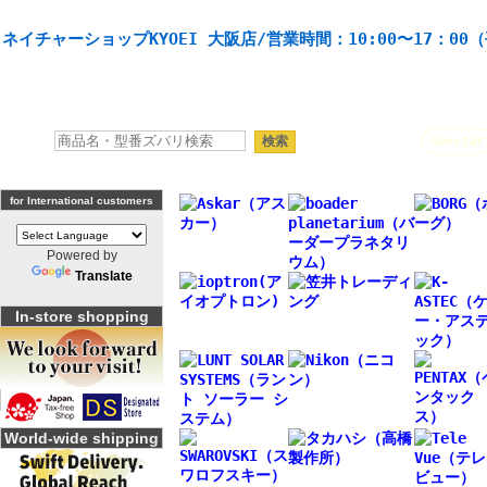
天体望遠鏡や本格双眼鏡、 天体観測・バードウオッチング機材の製造・販売。協栄産業株式会社。
ネイチャーショップKYOEI 大阪店/営業時間：10:00〜17：00
人気キーワード：
Seestar
for International customers
Powered by
Translate
In-store shopping
World-wide shipping