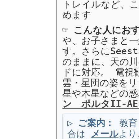
トレイルなど、こ
めます
☞
こんな人にお
や、お子さまと一
す。さらにSeest
のままに、天の川
ドに対応。 電視
雲・星団の姿をリ
星や木星などの
ン ポルタII-AE8
▷
ご案内：
教育
合は
メール
より