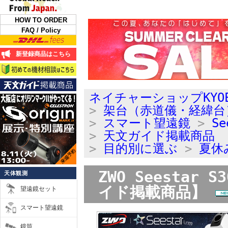
HOW TO ORDER
FAQ / Policy
新登録商品はこちら
ネイチャーショップKYO
>
架台（赤道儀・経緯台
>
スマート望遠鏡
>
Se
>
天文ガイド掲載商品
>
目的別に選ぶ
>
夏休
ZWO Seesta
天体観測
イド掲載商品】
望遠鏡セット
スマート望遠鏡
鏡筒