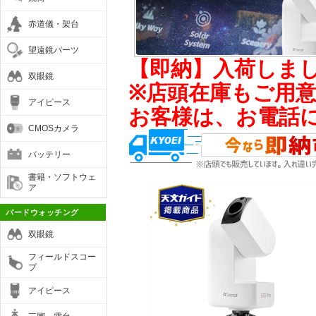
赤道儀・架台
望遠鏡パーツ
【即納】入荷しま
双眼鏡
※店頭在庫もご用
アイピース
お客様は、お電話
CMOSカメラ
バッテリー
書籍・ソフトウェ
ア
バードウォッチング
双眼鏡
フィールドスコー
プ
アイピース