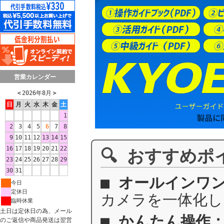
営業カレンダー
＜
2026年8月
＞
日
月
火
水
木
金
土
1
2
3
4
5
6
7
8
9
10
11
12
13
14
15
16
17
18
19
20
21
22
🔍 おすすめポ
23
24
25
26
27
28
29
30
31
■
オールインワ
今日
定休日
カメラを一体化し
臨時休業
土日は定休日の為、メール
■
かんたん操作
のご返信や商品発送は翌営