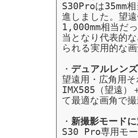
S30Proは35
進しました。望遠
1,000mm相当だ
当となり代表的な
られる実用的な画
・
デュアルレンズ
望遠用・広角用そ
IMX585（望遠
て最適な画角で撮
・
新撮影モードに
S30 Pro専用