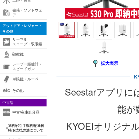
三脚・雲台
書籍・ソフトウェ
ア
アウトドア・レジャー・
その他
サーマル
スコープ・双眼鏡
顕微鏡
拡大表示
レーザー距離計・
スピードガン
K
単眼鏡・ルーペ
Seestarアプ
その他
中古品
能が
中古/在庫処分品
KYOEIオリジ
送料/代引手数料/配達日
時/お支払方法について