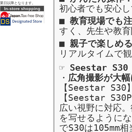
業日以降となります。
初心者でも安心し
In-store shopping
■
教育現場でも
すく、先生や教育
■
親子で楽しめ
リアルタイムで観
☞
Seestar S
・
広角撮影が大幅
【Seestar S3
【Seestar S3
広い視野に対応。
を写せるようにな
でS30は105m