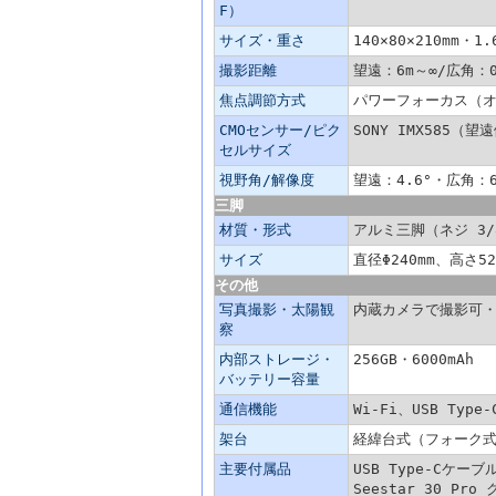
F）
サイズ・重さ
140×80×210mm・
撮影距離
望遠：6m～∞/広角：0
焦点調節方式
パワーフォーカス（
CMOセンサー/ピク
SONY IMX585（望
セルサイズ
視野角/解像度
望遠：4.6°・広角：6
三脚
材質・形式
アルミ三脚（ネジ 3
サイズ
直径Φ240mm、高さ5
その他
写真撮影・太陽観
内蔵カメラで撮影可
察
内部ストレージ・
256GB・6000mAh
バッテリー容量
通信機能
Wi-Fi、USB Type-
架台
経緯台式（フォーク
主要付属品
USB Type-Cケ
Seestar 30 