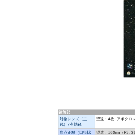
主な仕様
鏡筒部
対物レンズ（主
望遠：4枚 アポクロマ
鏡）/有効径
焦点距離（口径比
望遠：160mm（F5.3