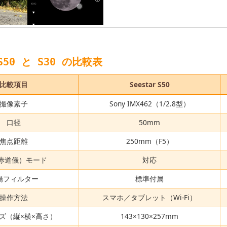
 S50 と S30 の比較表
比較項目
Seestar S50
撮像素子
Sony IMX462（1/2.8型）
口径
50mm
焦点距離
250mm（F5）
（赤道儀）モード
対応
陽フィルター
標準付属
操作方法
スマホ／タブレット（Wi-Fi）
ズ（縦×横×高さ）
143×130×257mm