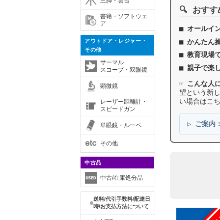
三脚・雲台
🔍 おす
書籍・ソフトウェ
ア
■
オールイ
■
かんたん
アウトドア・レジャー・
その他
■
教育現場
サーマル
■
親子で楽
スコープ・双眼鏡
☞
こんな人
顕微鏡
望という新
い場合はこ
レーザー距離計・
スピードガン
▷
ご案内
単眼鏡・ルーペ
その他
中古品
中古/在庫処分品
送料/代引手数料/配達日
時/お支払方法について