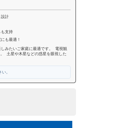
ト設計
らも支持
究にも最適！
しみたいご家庭に最適です。 電視観
。 土星や木星などの惑星を眼視した
さい。