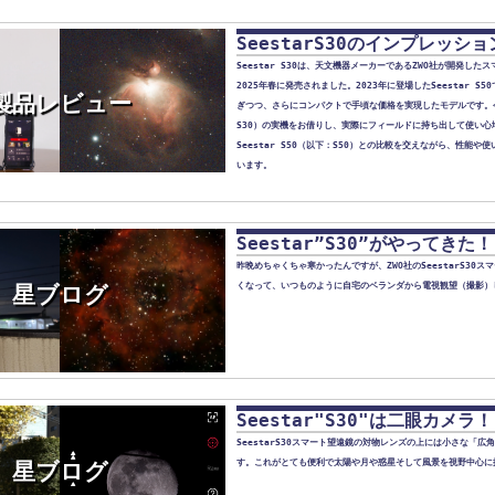
SeestarS30のインプレッショ
Seestar S30は、天文機器メーカーであるZWO社が開発し
2025年春に発売されました。2023年に登場したSeestar S
製品レビュー
ぎつつ、さらにコンパクトで手頃な価格を実現したモデルです。今回は
S30）の実機をお借りし、実際にフィールドに持ち出して使い心
Seestar S50（以下：S50）との比較を交えながら、性能
います。
Seestar”S30”がやってきた！
昨晩めちゃくちゃ寒かったんですが、ZWO社のSeestarS30
くなって、いつものように自宅のベランダから電視観望（撮影）
星ブログ
Seestar"S30"は二眼カメラ！
SeestarS30スマート望遠鏡の対物レンズの上には小さな「
す。これがとても便利で太陽や月や惑星そして風景を視野中心に
星ブログ