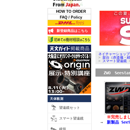
HOW TO ORDER
FAQ / Policy
新登録商品はこちら
ネイチャーショップ
>
架台（赤道儀・
>
スマート望遠鏡
ZWO Sees
天体観測
望遠鏡セット
※完売しま
スマート望遠鏡
→
新製品 SeeS
鏡筒