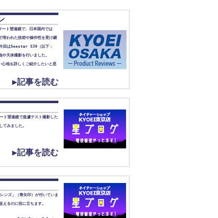
ン
たスマート望遠鏡で、日本国内では
50で培われた技術や操作性を受け継
Seestar S30（以下：
地や天体撮影を行いました。
や使い心地を詳しくご紹介したいと思
▶記事を読む
スマート望遠鏡で急遽テスト撮影した
してみました。
▶記事を読む
広角レンズ」（青矢印）が付いていま
捉えるのに役に立ちます。