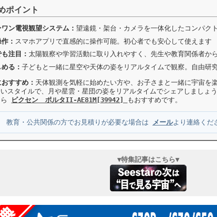
すめポイント
ンワン電視観望システム：
望遠鏡・架台・カメラを一体化したコンパク
操作：
スマホアプリで直感的に操作可能。初心者でも安心して使えます
でも注目：
太陽観察や学習活動に取り入れやすく、先生や教育関係者か
しめる：
子どもと一緒に星空や天体の姿をリアルタイムで観察。自由研
におすすめ：
天体観測を気軽に始めたい方や、お子さまと一緒に宇宙を楽
しいスタイルで、月や星雲・星団の姿をリアルタイムでシェアしましょう
ちら
ビクセン ポルタII-AE81M[39942]
もおすすめです。
：
教育・公共関係の方でお見積りが必要な場合は
メール
より連絡くだ
▼特集記事はこちら▼