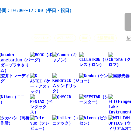
材の製造・販売。協栄産業株式会社。昭和34年創業。
間：10:00〜17：00（平日・祝日）
/
人気キーワード：
Seestar
ASI 2600
HAC
太陽望遠鏡