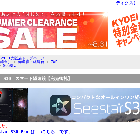
KYOEI大阪店トップページ
経緯台）
>
赤道儀・経緯台
>
ZWO
>
SeeStar
tar S30 スマート望遠鏡【完売御礼】
した。
tar S30 Pro は →こちら です。