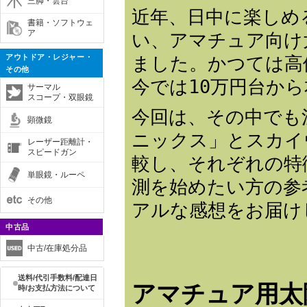
三脚・雲台
近年、日中に楽しめ
書籍・ソフトウェ
ア
い、アマチュア向け
アウトドア・レジャー・
ました。かつては高
その他
今では10万円台か
サーマル
スコープ・双眼鏡
今回は、その中でも注目
顕微鏡
ニックス」とスカイ
レーザー距離計・
スピードガン
較し、それぞれの特
単眼鏡・ルーペ
測を始めたい方の参
その他
アルな感想をお届け
中古品
中古/在庫処分品
送料/代引手数料/配達日
アマチュア用太
時/お支払方法について