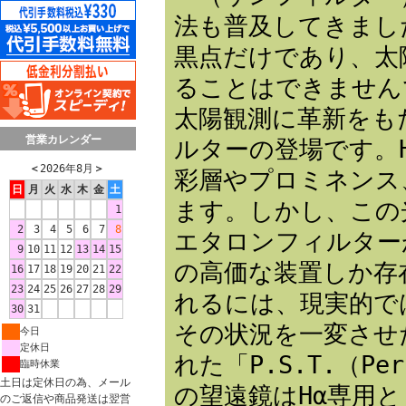
法も普及してきまし
黒点だけであり、太
ることはできません
太陽観測に革新をも
営業カレンダー
ルターの登場です。H
＜
2026年8月
＞
彩層やプロミネンス
日
月
火
水
木
金
土
ます。しかし、この
1
2
3
4
5
6
7
8
エタロンフィルター
9
10
11
12
13
14
15
の高価な装置しか存
16
17
18
19
20
21
22
23
24
25
26
27
28
29
れるには、現実的で
30
31
その状況を一変させ
今日
定休日
れた「P.S.T.（Per
臨時休業
土日は定休日の為、メール
の望遠鏡はHα専用と
のご返信や商品発送は翌営