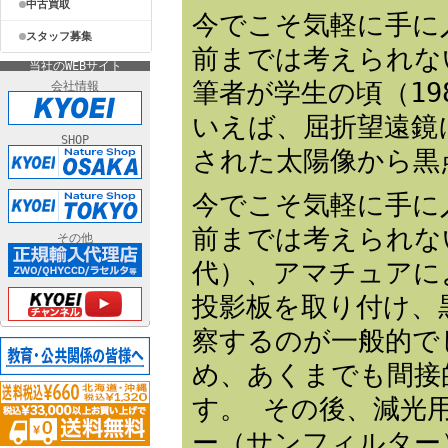
中古買取
今でこそ気軽に手に
スタッフ募集
前までは考えられな
当社のWEBサイト
筆者が学生の頃（1
会社情報
いえば、屈折望遠鏡
SHOP
された太陽像から黒
今でこそ気軽に手に
前までは考えられな
その他
代）、アマチュアに
投影板を取り付け、
察するのが一般的で
め、あくまでも間接
す。 その後、減光
ー（サンフィルター