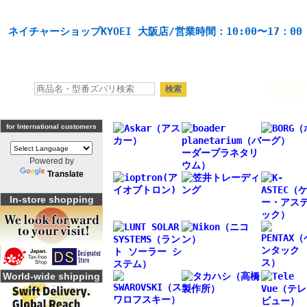
天体望遠鏡や本格双眼鏡、 天体観測・バードウオッチング機材の製造・販売。協栄産業株式会社。
ネイチャーショップKYOEI 大阪店/営業時間：10:00〜17：0
人気キーワード：
Seestar
for International customers
Powered by
Translate
In-store shopping
World-wide shipping