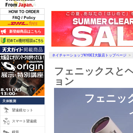
HOW TO ORDER
FAQ / Policy
新登録商品はこちら
ネイチャーショップKYOEI大阪店トップページ
>
フェニックスとヘ
ョン
フェニック
天体観測
望遠鏡セット
スマート望遠鏡
鏡筒