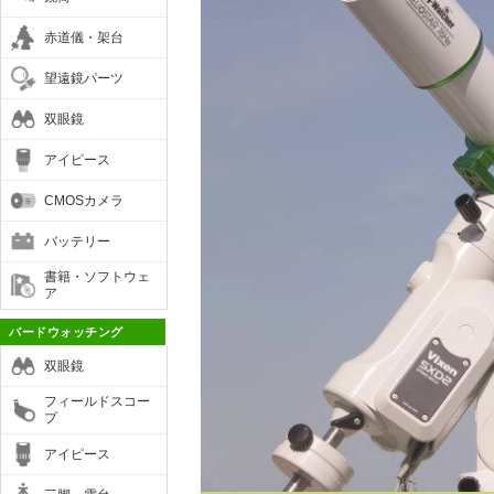
赤道儀・架台
望遠鏡パーツ
双眼鏡
アイピース
CMOSカメラ
バッテリー
書籍・ソフトウェ
ア
バードウォッチング
双眼鏡
フィールドスコー
プ
アイピース