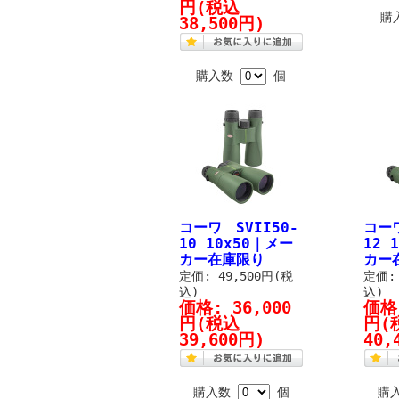
円
(税込
購
38,500円)
購入数
個
コーワ SVII50-
コーワ
10 10x50｜メー
12 
カー在庫限り
カー
定価: 49,500円(税
定価: 
込)
込)
価格:
36,000
価格
円
(税込
円
(
39,600円)
40,
購入数
個
購