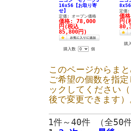
ニコン モナーク5
ニコ
16x56【お取り寄
8x56
せ】
定価:
価格
定価: オープン価格
価格:
78,000
円
(
円
(税込
80,
85,800円)
購
購入数
個
このページからまと
ご希望の個数を指定
ックしてください（
後で変更できます）
1件～40件 （全50