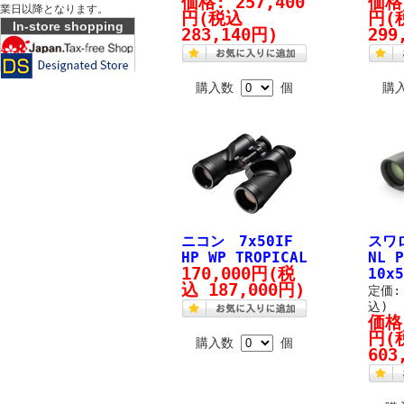
価格:
257,400
価格
業日以降となります。
円
(税込
円
(
In-store shopping
283,140円)
299
購入数
個
購
ニコン 7x50IF
スワ
HP WP TROPICAL
NL P
170,000円
(税
10x
込 187,000円)
定価: 
込)
価格
円
(
購入数
個
603