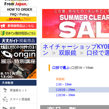
HOW TO ORDER
FAQ / Policy
新登録商品はこちら
ネイチャーショップKYO
ン
>
双眼鏡
>
口径で
口径で選ぶ
:口径50～59mm
双眼鏡
天体観測
口径～19mm
口径20～29mm
望遠鏡セット
口径30～39mm
スマート望遠鏡
鏡筒