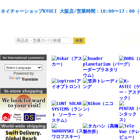
天体望遠鏡や本格双眼鏡、 天体観測・バードウオッチング機材の製造・販売。協栄産業株式会社。
ネイチャーショップKYOEI 大阪店/営業時間：10:00〜17：00
人気キーワード：
Seestar
for International customers
Powered by
Translate
In-store shopping
World-wide shipping