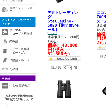
三脚・雲台
書籍・ソフトウェ
ア
笠井トレーディン
ニコン
グ
ZOO
アウトドア・レジャー・
StellaBino-
ズーム
その他
50ED【期間限定セ
通常価
ール】
(税込
サーマル
価格
スコープ・双眼鏡
通常価格: 74,800円
円
(
(税込)
顕微鏡
27,
価格:
48,000
円
(税込
レーザー距離計・
スピードガン
52,800円)
購
単眼鏡・ルーペ
購入数
個
その他
中古品
中古/在庫処分品
送料/代引手数料/配達日
時/お支払方法について