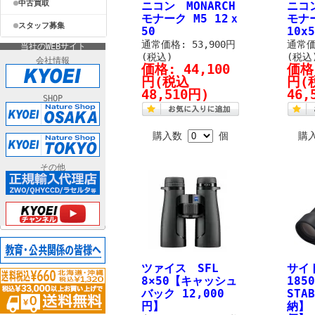
中古買取
ニコン MONARCH
ニコン
モナーク M5 12ｘ
モナ
スタッフ募集
50
10x5
通常価格: 53,900円
通常価
当社のWEBサイト
(税込)
(税込
会社情報
価格:
44,100
価格
円
(税込
円
(
48,510円)
46,
SHOP
購入数
個
購
その他
ツァイス SFL
サイ
8×50【キャッシュ
1850
バック 12,000
STA
円】
納】