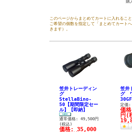
購
このページからまとめてカートに入れるこ
ご希望の個数を指定して「まとめてカート
きます）。
笠井トレーディン
笠井
グ
グ 
StellaBino-
30G
50【期間限定セー
定価:
価格
ル】【即納】
円
(
通常価格: 49,500円
19,
(税込)
価格:
35,000