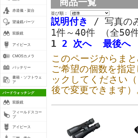
商品一覧
赤道儀・架台
並び順：
説明付き
/ 写真の
望遠鏡パーツ
1件～40件 （全50
双眼鏡
1
2
次へ
最後へ
アイピース
このページからまと
CMOSカメラ
ご希望の個数を指定
バッテリー
ックしてください（
書籍・ソフトウェ
ア
後で変更できます）
バードウォッチング
双眼鏡
フィールドスコー
プ
アイピース