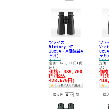
ツァイス
ツァ
Victory HT
Vict
10x54（※受注後4
8x5
ヶ月）
ヶ月
定価: 476,300円(税
定価: 
込)
込)
価格:
389,700
価格
円
(税込
円
(
428,670円)
419
購入数
個
購