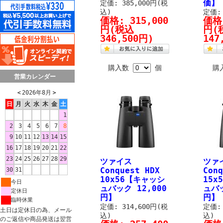
価】
定価: 385,000円(税
込)
定価:
価格:
315,000
価格
円
(税込
円
(
346,500円)
147
購入数
個
購
営業カレンダー
＜
2026年8月
＞
日
月
火
水
木
金
土
1
2
3
4
5
6
7
8
9
10
11
12
13
14
15
16
17
18
19
20
21
22
23
24
25
26
27
28
29
ツァイス
ツァ
Conquest HDX
Conq
30
31
10x56【キャッシ
15x
今日
ュバック 12,000
ュバッ
定休日
円】
円】
臨時休業
定価: 314,600円(税
定価: 
土日は定休日の為、メール
込)
込)
のご返信や商品発送は翌営