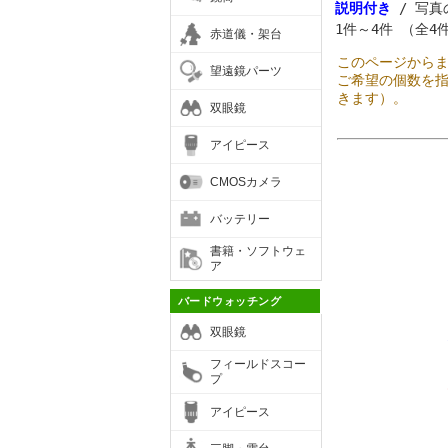
説明付き
/ 写真
1件～4件 （全4
赤道儀・架台
このページから
望遠鏡パーツ
ご希望の個数を
きます）。
双眼鏡
アイピース
CMOSカメラ
バッテリー
書籍・ソフトウェ
ア
バードウォッチング
双眼鏡
フィールドスコー
プ
アイピース