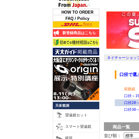
HOW TO ORDER
FAQ / Policy
新登録商品はこちら
ネイチャーショップ
口径で選
双眼鏡
口径～19
口径20～
天体観測
口径30～
望遠鏡セット
スマート望遠鏡
商品一覧
並び順：
鏡筒