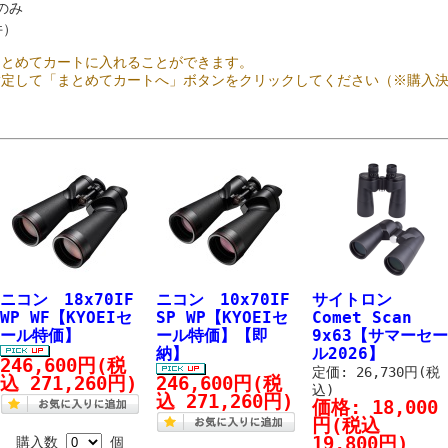
のみ
件）
まとめてカートに入れることができます。
指定して「まとめてカートへ」ボタンをクリックしてください（※購入
ニコン 18x70IF
ニコン 10x70IF
サイトロン
WP WF【KYOEIセ
SP WP【KYOEIセ
Comet Scan
ール特価】
ール特価】【即
9x63【サマーセ
納】
ル2026】
246,600円
(税
定価: 26,730円(税
込 271,260円)
246,600円
(税
込)
込 271,260円)
価格:
18,000
円
(税込
19,800円)
購入数
個