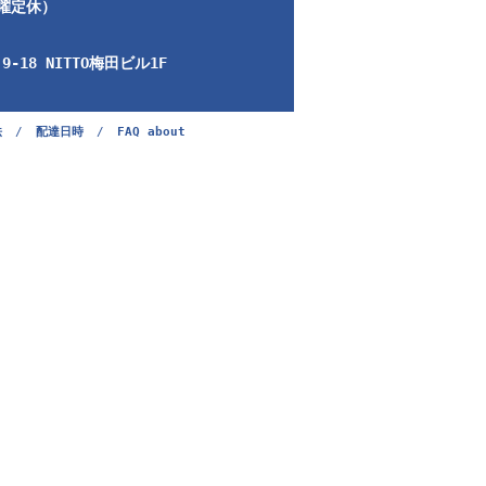
日曜定休）
-18 NITTO梅田ビル1F
法
/
配達日時
/
FAQ about