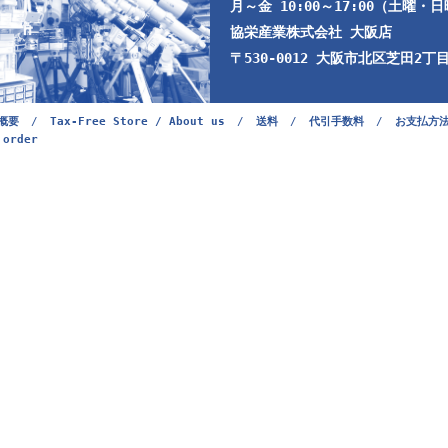
月～金 10:00～17:00（土曜・
協栄産業株式会社 大阪店
〒530-0012 大阪市北区芝田2丁目9
概要
/
Tax-Free Store / About us
/
送料
/
代引手数料
/
お支払方
 order