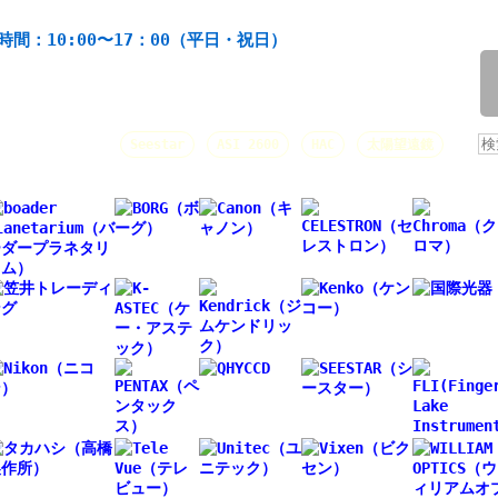
機材の製造・販売。協栄産業株式会社。昭和34年創業。
時間：10:00〜17：00（平日・祝日）
/
人気キーワード：
Seestar
ASI 2600
HAC
太陽望遠鏡