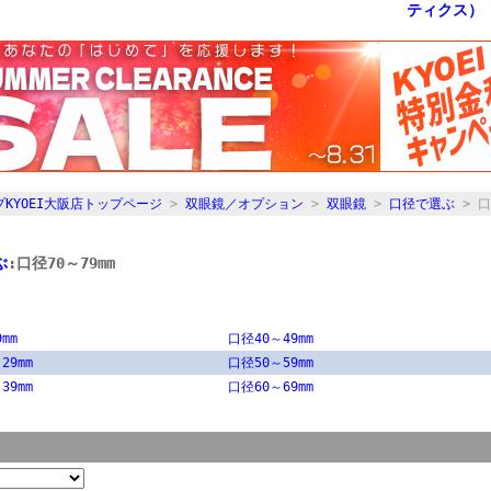
KYOEI大阪店トップページ
>
双眼鏡／オプション
>
双眼鏡
>
口径で選ぶ
> 口
ぶ
:口径70～79mm
mm
口径40～49mm
29mm
口径50～59mm
39mm
口径60～69mm