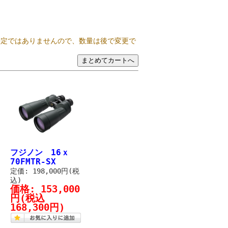
決定ではありませんので、数量は後で変更で
フジノン 16ｘ
70FMTR-SX
ー
定価: 198,000円(税
込)
価格:
153,000
円
(税込
168,300円)