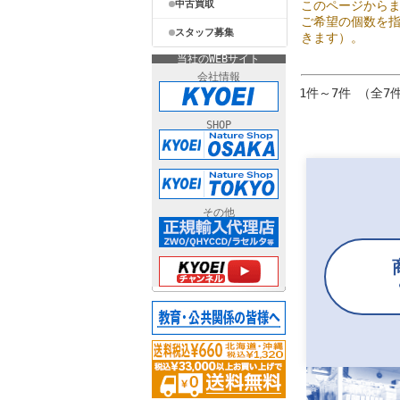
中古買取
このページから
ご希望の個数を
スタッフ募集
きます）。
当社のWEBサイト
会社情報
1件～7件 （全7
SHOP
その他