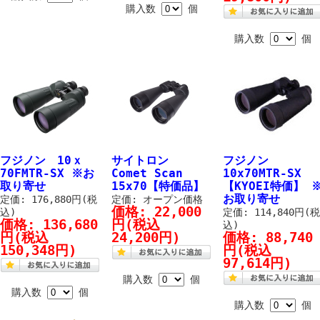
購入数
個
購入数
個
フジノン 10ｘ
サイトロン
フジノン
70FMTR-SX ※お
Comet Scan
10x70MTR-SX
取り寄せ
15x70【特価品】
【KYOEI特価】 
お取り寄せ
定価: 176,880円(税
定価: オープン価格
価格:
22,000
込)
定価: 114,840円(
価格:
136,680
円
(税込
込)
円
(税込
24,200円)
価格:
88,740
150,348円)
円
(税込
97,614円)
購入数
個
購入数
個
購入数
個