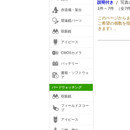
説明付き
/ 写真
1件～7件 （全7
赤道儀・架台
このページから
望遠鏡パーツ
ご希望の個数を
きます）。
双眼鏡
アイピース
CMOSカメラ
バッテリー
書籍・ソフトウェ
ア
バードウォッチング
双眼鏡
フィールドスコー
プ
アイピース