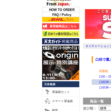
HOW TO ORDER
FAQ / Policy
新登録商品はこちら
ネイチャーショップ
口径で選
双眼鏡
口径～19
口径20～
天体観測
口径30～
望遠鏡セット
スマート望遠鏡
商品一覧
並び順：
鏡筒