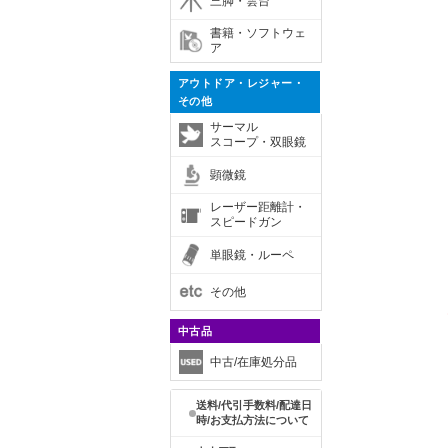
三脚・雲台
書籍・ソフトウェ
ア
アウトドア・レジャー・
その他
サーマル
スコープ・双眼鏡
顕微鏡
レーザー距離計・
スピードガン
単眼鏡・ルーペ
その他
中古品
中古/在庫処分品
送料/代引手数料/配達日
時/お支払方法について