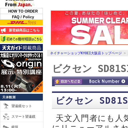
HOW TO ORDER
FAQ / Policy
新登録商品はこちら
ネイチャーショップKYOEI大阪店トップページ
>
ビクセン SD81
天体観測
ビクセン SD8
望遠鏡セット
天文入門者にも人気
スマート望遠鏡
鏡筒