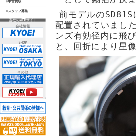
中古買取
スタッフ募集
前モデルのSD81
当社のWEBサイト
配置されていまし
会社情報
ンズ有効径内に飛
SHOP
と、回折により星
その他