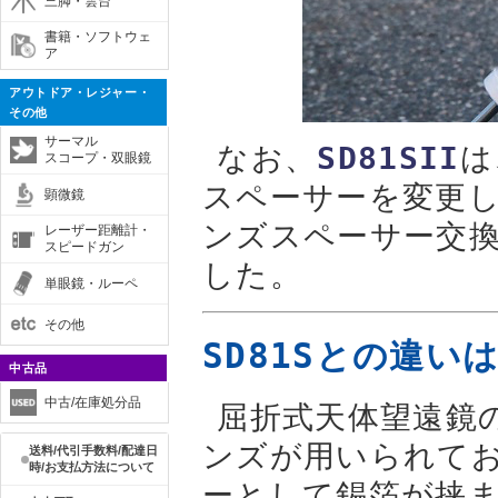
三脚・雲台
書籍・ソフトウェ
ア
アウトドア・レジャー・
その他
サーマル
なお、
SD81SII
は
スコープ・双眼鏡
スペーサーを変更
顕微鏡
ンズスペーサー交換
レーザー距離計・
スピードガン
した。
単眼鏡・ルーペ
その他
SD81Sとの違
中古品
中古/在庫処分品
屈折式天体望遠鏡
ンズが用いられて
送料/代引手数料/配達日
時/お支払方法について
ーとして錫箔が挟