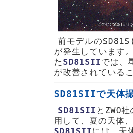
前モデルのSD81
が発生しています
た
SD81SII
では、
が改善されている
SD81SIIで天体
SD81SII
とZWO
用して、夏の天体
SD81SII
には、天