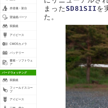
にリニューアルさ
まった
SD81SII
を
赤道儀・架台
た。
望遠鏡パーツ
双眼鏡
アイピース
CMOSカメラ
バッテリー
書籍・ソフトウェ
ア
バードウォッチング
双眼鏡
フィールドスコー
プ
アイピース