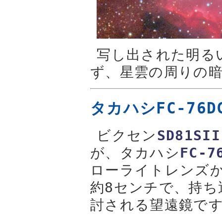
写し出された明る
ず、星雲の周りの
タカハシFC-76
ビクセン
SD81SII
が、タカハシ
FC-7
ローライトレンズ
約8センチで、持ち
討される望遠鏡で