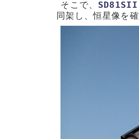
そこで、
SD81SII
同架し、恒星像を