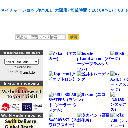
天体望遠鏡や本格双眼鏡、 天体観測・バードウオッチング機材の製造・販売。協栄産業株式会社。
ネイチャーショップKYOEI 大阪店/営業時間：10:00〜17：00
人気キーワード：
Seesta
for International customers
Powered by
Translate
In-store shopping
World-wide shipping