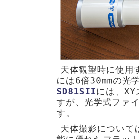
天体観望時に使用
には6倍30mmの
SD81SII
には、X
すが、光学式ファ
す。
天体撮影について