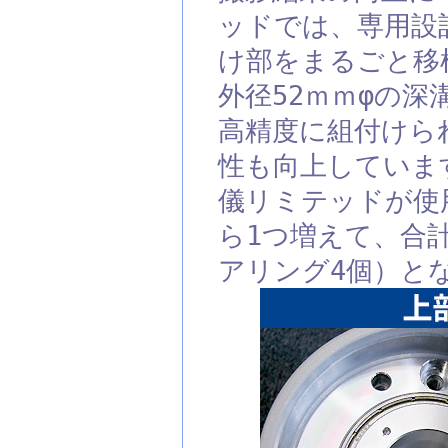
ッドでは、専用設
け部をまるごと移
外径52ｍｍφの
高精度に組付けら
性も向上していま
儀リミテッドが使
ら1つ増えて、合
アリング4個）と