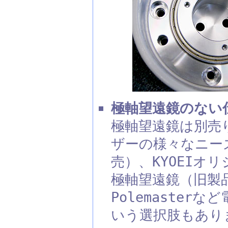
極軸望遠鏡のない仕
極軸望遠鏡は別売
ザーの様々なニーズ
売）、KYOEIオ
極軸望遠鏡（旧製
Polemaste
いう選択肢もあり