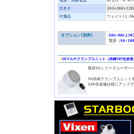
電源・消費電流
DC12V・0.
大きさ
343×360×128
付属品
ウェイト(1.9
オプション(別売)
SXG-HAL13
電源（
SG-10
★
SXマルチクランプユニット（赤緯SXP化改
既存SXシリーズユーザー
SX赤緯クランプユニットを搭
SXP赤道儀仕様にアップ