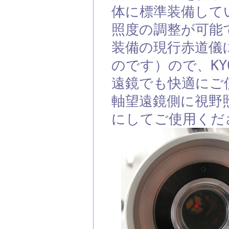
体に標準装備してい
照度の調整が可能で
装備の現行赤道儀に
のです）ので、K
遠鏡でも快適にご使
軸望遠鏡側に視野
にしてご使用くだ