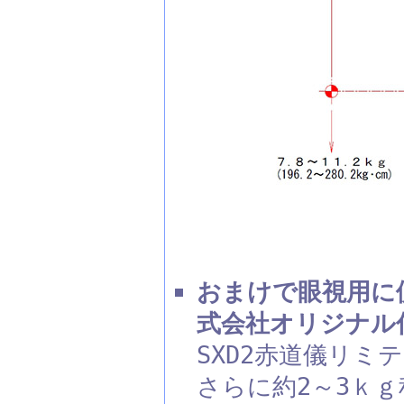
おまけで眼視用に
式会社オリジナル
SXD2赤道儀リミ
さらに約2～3ｋ