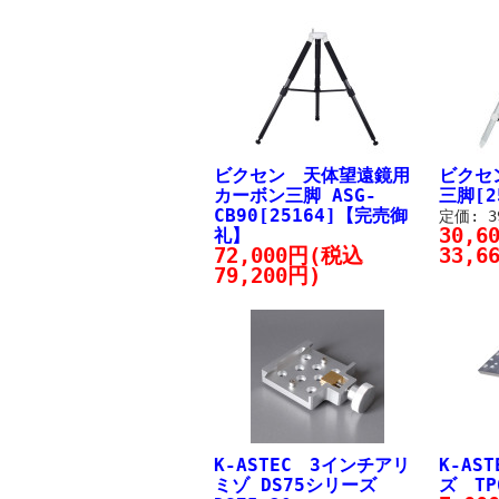
ビクセン 天体望遠鏡用
ビクセン
カーボン三脚 ASG-
三脚[2
CB90[25164]【完売御
定価: 3
30,
礼】
72,000円(税込
33,6
79,200円)
K-ASTEC 3インチアリ
K-AS
ミゾ DS75シリーズ
ズ TP