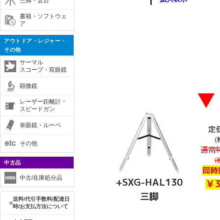
三脚・雲台
書籍・ソフトウェ
ア
アウトドア・レジャー・
その他
サーマル
スコープ・双眼鏡
顕微鏡
レーザー距離計・
スピードガン
単眼鏡・ルーペ
その他
中古品
中古/在庫処分品
送料/代引手数料/配達日
時/お支払方法について