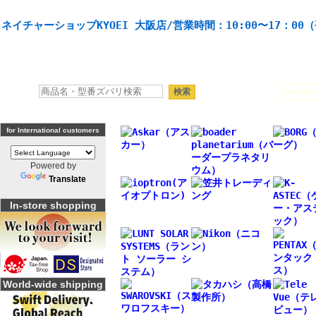
天体望遠鏡や本格双眼鏡、 天体観測・バードウオッチング機材の製造・販売。協栄産業株式会社。
ネイチャーショップKYOEI 大阪店/営業時間：10:00〜17：00
人気キーワード：
Seesta
for International customers
Powered by
Translate
In-store shopping
World-wide shipping