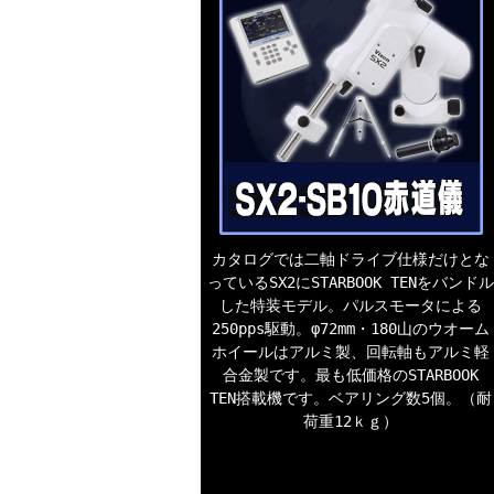
カタログでは二軸ドライブ仕様だけとな
っているSX2にSTARBOOK TENをバンドル
した特装モデル。パルスモータによる
250pps駆動。φ72mm・180山のウオーム
ホイールはアルミ製、回転軸もアルミ軽
合金製です。最も低価格のSTARBOOK
TEN搭載機です。ベアリング数5個。（耐
荷重12ｋｇ）