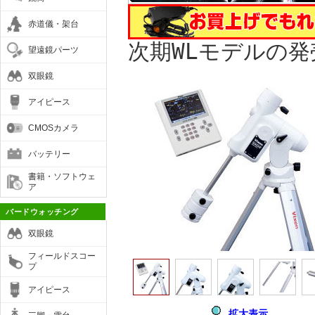
赤道儀・架台
次期WLモデルの
望遠鏡パーツ
双眼鏡
アイピース
CMOSカメラ
バッテリー
書籍・ソフトウェ
ア
バードウォッチング
双眼鏡
フィールドスコー
プ
アイピース
拡大表示