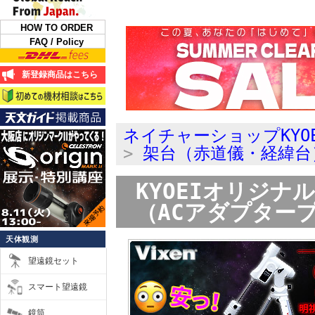
HOW TO ORDER
FAQ / Policy
新登録商品はこちら
ネイチャーショップKYO
>
架台（赤道儀・経緯台
KYOEIオリジナ
（ACアダプター
天体観測
望遠鏡セット
スマート望遠鏡
鏡筒