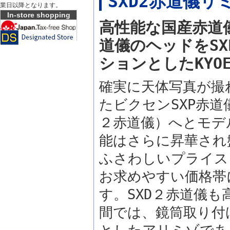
SXD2赤道儀リ
業日以降となります。
In-store shopping
高性能な国産赤道儀
道儀のヘッドをS
ションとしたKYO
確実に天体写真が撮
たビクセンSXP赤道
２赤道儀）へとモデ
能はさらに昇華され
ふさわしいプライス
お求めやすい価格帯
す。SXD２赤道儀
間では、鏡筒取り付