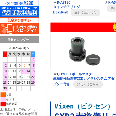
★
★
K-ASTEC
K-A
３インチアリミゾ
DS75R-20
営業カレンダー
＜
2026年8月
＞
日
月
火
水
木
金
土
1
2
3
4
5
6
7
8
9
10
11
12
13
14
15
★
QHYCCD ポールマスター
16
17
18
19
20
21
22
高精度極軸調整CCDカメラシステム アダ
23
24
25
26
27
28
29
プター付き
30
31
今日
定休日
臨時休業
Vixen（ビクセン
土日は定休日の為、メール
のご返信や商品発送は翌営