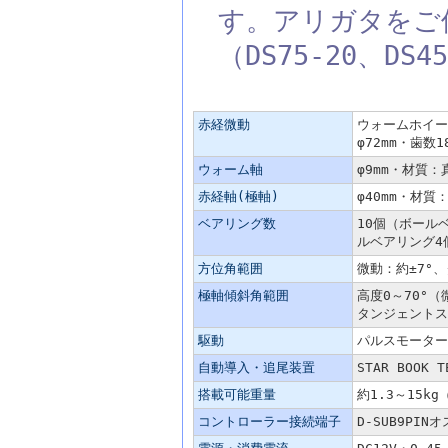
す。アリガタをご
（DS75-20、D
主な仕様
赤経微動
ウォームホイー
φ72mm・歯数
ウォーム軸
φ9mm・材質：
赤経軸(極軸)
φ40mm・材質
ベアリング数
10個（ボール
ルベアリング4
方位角範囲
微動：約±7°
極軸傾斜角範囲
高度0～70°（
タンジェントス
駆動
パルスモーター
自動導入・追尾装置
STAR BOO
搭載可能重量
約1.3～15k
コントローラー接続端子
D-SUB9PINオ